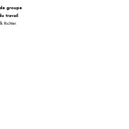
e de groupe
.
u travail
.
k Richter.