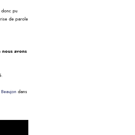
nt donc pu
prise de parole
on
nous avons
é.
 Beaujon
dans