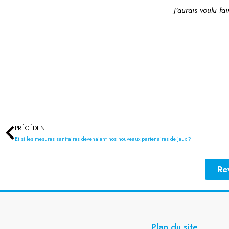
J’aurais voulu fa
PRÉCÉDENT
Précédent
Et si les mesures sanitaires devenaient nos nouveaux partenaires de jeux ?
Re
Plan du site