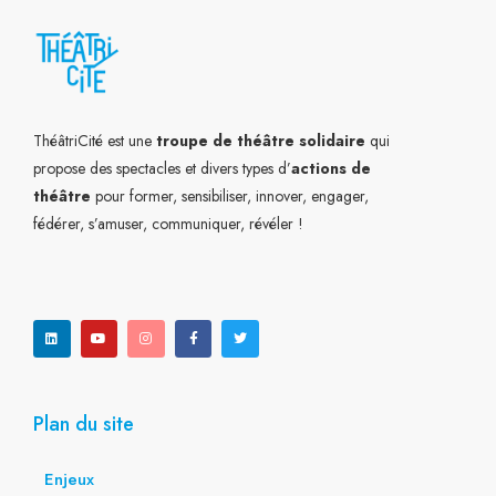
ThéâtriCité est une
troupe de théâtre solidaire
qui
propose des spectacles et divers types d’
actions de
théâtre
pour former, sensibiliser, innover, engager,
fédérer, s’amuser, communiquer, révéler !
L
Y
I
F
T
i
o
n
a
w
n
u
s
c
i
k
t
t
e
t
e
u
a
b
t
d
b
g
o
e
i
e
r
o
r
n
a
k
m
-
f
Plan du site
Enjeux