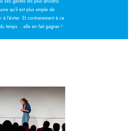
s ses gestes les plus anodins.
vre qu’il est plus simple de
 l’éviter. Et contrairement à ce
e du temps …elle en fait gagner !