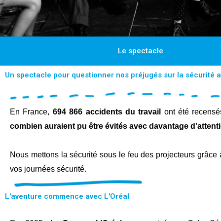
Le spectacle
Un spectacle pour questionner nos préjugés sur la sécurité 
En France,
694 866 accidents du travail
ont été recensé
combien auraient pu être évités avec davantage d’attent
Nous mettons la sécurité sous le feu des projecteurs grâce 
vos journées sécurité.
L'aventure commence avec L'Oréal