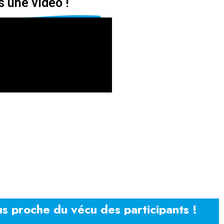
 une vidéo !
us proche du vécu des participants !