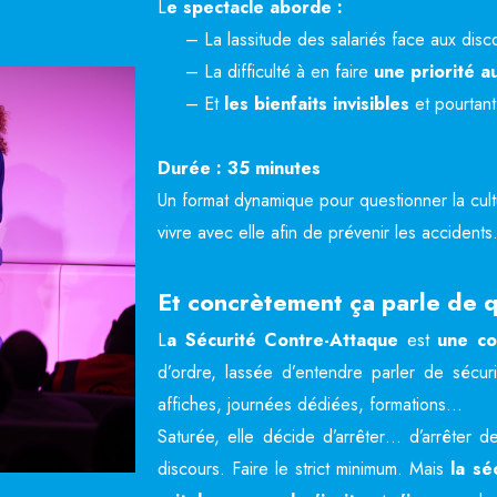
L
e spectacle aborde :
–
La lassitude des salariés
face aux discou
– La difficulté à en faire
une priorité a
– Et
les bienfaits invisibles
et pourtant
Durée : 35 minutes
Un format dynamique pour questionner la cult
vivre avec elle afin de prévenir les accidents
Et concrètement ça parle de q
L
a Sécurité Contre-Attaque
est
une c
d’ordre, lassée d’entendre parler de sécur
affiches, journées dédiées, formations…
Saturée, elle décide d’arrêter… d’arrêter de
discours. Faire le strict minimum. Mais
la sé