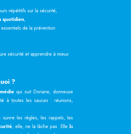
rs répétitifs sur la sécurité,
u quotidien
,
 essentiels de la prévention
ure sécurité et apprendre à mieux
.
uoi ?
omédie
qui suit Doriane, donneuse
ité à toutes les sauces : réunions,
 suivre les règles, les rappels, les
curité
, elle, ne la lâche pas. Elle
l
a