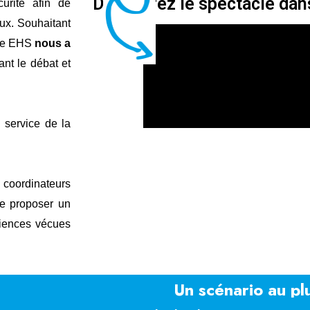
Découvrez le spectacle dans
rité afin de
eux. Souhaitant
ipe EHS
nous a
nt le débat et
 service de la
coordinateurs
de proposer un
riences vécues
Un scénario au pl