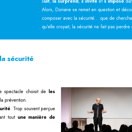
s
uit
,
la surprend
,
s’invite
et
s’impose
dan
Alors, Doriane se remet en question et décou
composer avec la sécurité… que de chercher à
qu’elle croyait, la sécurité ne fait pas perdr
a sécurité
e spectacle choisit de
les
la prévention.
urité
. Trop souvent perçue
ant tout
une manière de