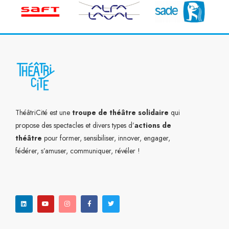
ThéâtriCité est une
troupe de théâtre solidaire
qui
propose des spectacles et divers types d’
actions de
théâtre
pour former, sensibiliser, innover, engager,
fédérer, s’amuser, communiquer, révéler !
L
Y
I
F
T
i
o
n
a
w
n
u
s
c
i
k
t
t
e
t
e
u
a
b
t
d
b
g
o
e
i
e
r
o
r
n
a
k