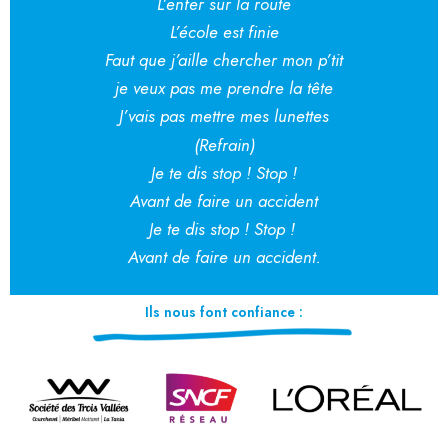
L’enfer sur la route
L’école est finie
Faut que j’aille chercher mon p’tit
je veux pas me prendre la tête
J’vais pas mettre mes lunettes
(Refrain)
Je te dis stop ! Stop !
Avant de faire un accident
Je te dis stop ! Stop !
Avant de faire un accident.
Ils nous font confiance :