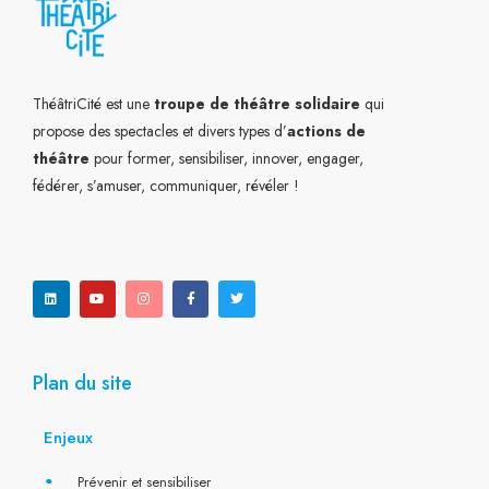
ThéâtriCité est une
troupe de théâtre solidaire
qui
propose des spectacles et divers types d’
actions de
théâtre
pour former, sensibiliser, innover, engager,
fédérer, s’amuser, communiquer, révéler !
L
Y
I
F
T
i
o
n
a
w
n
u
s
c
i
k
t
t
e
t
e
u
a
b
t
d
b
g
o
e
i
e
r
o
r
n
a
k
m
-
f
Plan du site
Enjeux
Prévenir et sensibiliser