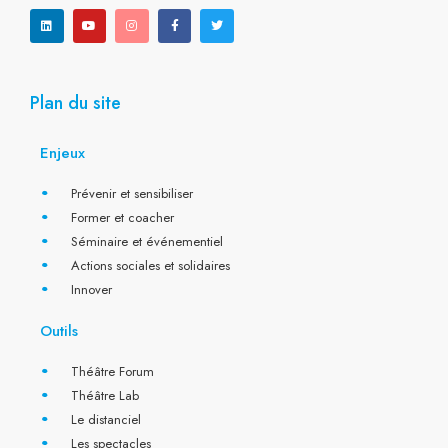
n
u
s
c
i
k
t
t
e
t
e
u
a
b
t
d
b
g
o
e
i
e
r
o
r
n
a
k
m
-
f
Plan du site
Enjeux
Prévenir et sensibiliser
Former et coacher
Séminaire et événementiel
Actions sociales et solidaires
Innover
Outils
Théâtre Forum
Théâtre Lab
Le distanciel
Les spectacles