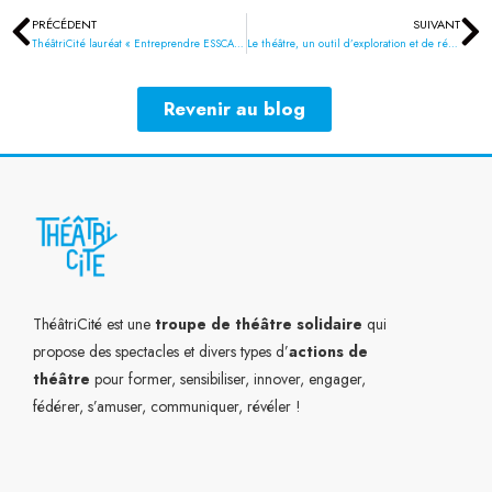
PRÉCÉDENT
SUIVANT
Précédent
Su
ThéâtriCité lauréat « Entreprendre ESSCA 2019 »
Le théâtre, un outil d’exploration et de régulation des émotions
Revenir au blog
ThéâtriCité est une
troupe de théâtre solidaire
qui
propose des spectacles et divers types d’
actions de
théâtre
pour former, sensibiliser, innover, engager,
fédérer, s’amuser, communiquer, révéler !
L
Y
I
F
T
i
o
n
a
w