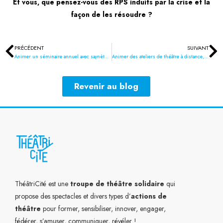
Et vous, que pensez-vous des RPS induits par la crise et la
façon de les résoudre ?
PRÉCÉDENT
SUIVANT
Précédent
Su
Animer un séminaire annuel avec saynète sur mesure et le Théâtre Lab
Animer des ateliers de théâtre à distance, c’est possible !
Revenir au blog
ThéâtriCité est une
troupe de théâtre solidaire
qui
propose des spectacles et divers types d’
actions de
théâtre
pour former, sensibiliser, innover, engager,
fédérer, s’amuser, communiquer, révéler !