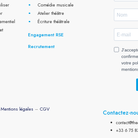
iliser
Comédie musicale
er
Atelier théâtre
ementiel
Écriture théâtrale
et
Engagement RSE
Recrutement
Mentions légales
–
CGV
Contactez-no
contact@theat
+33 6 75 8