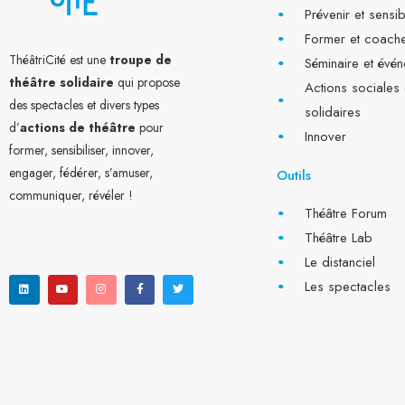
Prévenir et sensib
Former et coach
ThéâtriCité est une
troupe de
Séminaire et évén
théâtre solidaire
qui propose
Actions sociales 
des spectacles et divers types
solidaires
d’
actions de théâtre
pour
Innover
former, sensibiliser, innover,
engager, fédérer, s’amuser,
Outils
communiquer, révéler !
Théâtre Forum
Théâtre Lab
L
Y
I
F
T
Le distanciel
i
o
n
a
w
n
u
s
c
i
Les spectacles
k
t
t
e
t
e
u
a
b
t
d
b
g
o
e
i
e
r
o
r
n
a
k
m
-
f