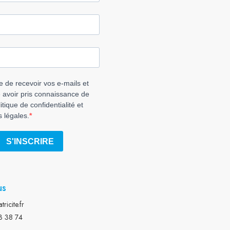
us
ricite.fr
3 38 74